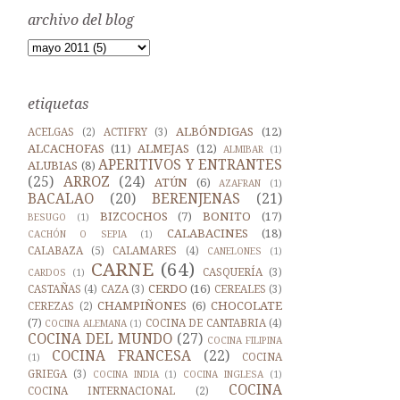
archivo del blog
etiquetas
ALBÓNDIGAS
(12)
ACELGAS
(2)
ACTIFRY
(3)
ALCACHOFAS
(11)
ALMEJAS
(12)
ALMIBAR
(1)
APERITIVOS Y ENTRANTES
ALUBIAS
(8)
(25)
ARROZ
(24)
ATÚN
(6)
AZAFRAN
(1)
BACALAO
(20)
BERENJENAS
(21)
BIZCOCHOS
(7)
BONITO
(17)
BESUGO
(1)
CALABACINES
(18)
CACHÓN O SEPIA
(1)
CALABAZA
(5)
CALAMARES
(4)
CANELONES
(1)
CARNE
(64)
CASQUERÍA
(3)
CARDOS
(1)
CERDO
(16)
CASTAÑAS
(4)
CAZA
(3)
CEREALES
(3)
CHAMPIÑONES
(6)
CHOCOLATE
CEREZAS
(2)
(7)
COCINA DE CANTABRIA
(4)
COCINA ALEMANA
(1)
COCINA DEL MUNDO
(27)
COCINA FILIPINA
COCINA FRANCESA
(22)
COCINA
(1)
GRIEGA
(3)
COCINA INDIA
(1)
COCINA INGLESA
(1)
COCINA
COCINA INTERNACIONAL
(2)