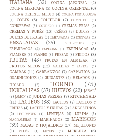
ITALIANA
(32)
COCINA JAPONESA
(2)
COCINA ORIENTAL
(6)
COCINA MEXICANA
(5)
COCINA ORIENTE MEDIO
(4)
COCINA PORTUGUESA
COLES
(6)
COLIFLOR
(7)
(1)
COMPOTAS
(1)
CONSERVAS
(3)
CREMAS FRIAS
(2)
CORDERO
(1)
CREMAS Y PURÉS
(15)
CRÊPES
(2)
DULCES
(5)
DULCES DE FRUTAS
(3)
EMPANADAS
(1)
ENDIVIAS
(1)
ENSALADAS
(25)
ESCABECHES
(1)
ESPINACAS
(8)
ESPÁRRAGOS
(4)
ESPECIAS
(1)
FRITOS
(8)
FIAMBRE
(3)
FLANES
(3)
FRESAS
(3)
FRUTAS
(45)
FRUTAS EN ALMIBAR
(2)
FRUTOS SECOS
(12)
GALLETAS Y PASTAS
(1)
GAMBAS
(11)
GARBANZOS
(7)
GAZPACHOS
(4)
GUARNICIONES
(2)
GUISANTES
(4)
HELADOS
(3)
HORNO
(75)
HIGADO
(2)
HORTALIZAS
(37)
HUEVOS
(22)
JABALÍ
JUDIAS VERDES
(7)
KITCHENAID
(3)
JAMON
(1)
LACTEOS
(38)
(11)
LÁCTEOS
(2)
LACTEOS Y
FRUTAS
(4)
LÁCTEOS Y FRUTAS
(2)
LANGOSTINOS
(2)
LENTEJAS
(4)
LUBINA
(3)
LEGUMBRES
(1)
MARISCOS
MARINADOS
(2)
MAGDALENAS
(1)
(39)
MASAS Y HOJALDRES
(17)
MEJILLONES
MERLUZA
(6)
(3)
MELÓN
(1)
MENÚS
(1)