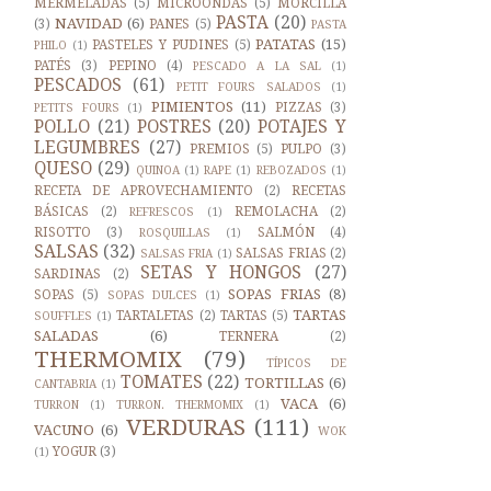
MERMELADAS
(5)
MICROONDAS
(5)
MORCILLA
PASTA
(20)
NAVIDAD
(6)
(3)
PANES
(5)
PASTA
PATATAS
(15)
PASTELES Y PUDINES
(5)
PHILO
(1)
PATÉS
(3)
PEPINO
(4)
PESCADO A LA SAL
(1)
PESCADOS
(61)
PETIT FOURS SALADOS
(1)
PIMIENTOS
(11)
PIZZAS
(3)
PETITS FOURS
(1)
POLLO
(21)
POSTRES
(20)
POTAJES Y
LEGUMBRES
(27)
PREMIOS
(5)
PULPO
(3)
QUESO
(29)
QUINOA
(1)
RAPE
(1)
REBOZADOS
(1)
RECETA DE APROVECHAMIENTO
(2)
RECETAS
BÁSICAS
(2)
REMOLACHA
(2)
REFRESCOS
(1)
RISOTTO
(3)
SALMÓN
(4)
ROSQUILLAS
(1)
SALSAS
(32)
SALSAS FRIAS
(2)
SALSAS FRIA
(1)
SETAS Y HONGOS
(27)
SARDINAS
(2)
SOPAS FRIAS
(8)
SOPAS
(5)
SOPAS DULCES
(1)
TARTAS
TARTALETAS
(2)
TARTAS
(5)
SOUFFLES
(1)
SALADAS
(6)
TERNERA
(2)
THERMOMIX
(79)
TÍPICOS DE
TOMATES
(22)
TORTILLAS
(6)
CANTABRIA
(1)
VACA
(6)
TURRON
(1)
TURRON. THERMOMIX
(1)
VERDURAS
(111)
VACUNO
(6)
WOK
YOGUR
(3)
(1)