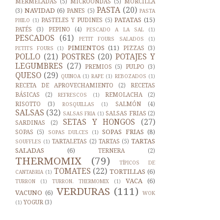
MERMELADAS
(5)
MICROONDAS
(5)
MORCILLA
PASTA
(20)
NAVIDAD
(6)
(3)
PANES
(5)
PASTA
PATATAS
(15)
PASTELES Y PUDINES
(5)
PHILO
(1)
PATÉS
(3)
PEPINO
(4)
PESCADO A LA SAL
(1)
PESCADOS
(61)
PETIT FOURS SALADOS
(1)
PIMIENTOS
(11)
PIZZAS
(3)
PETITS FOURS
(1)
POLLO
(21)
POSTRES
(20)
POTAJES Y
LEGUMBRES
(27)
PREMIOS
(5)
PULPO
(3)
QUESO
(29)
QUINOA
(1)
RAPE
(1)
REBOZADOS
(1)
RECETA DE APROVECHAMIENTO
(2)
RECETAS
BÁSICAS
(2)
REMOLACHA
(2)
REFRESCOS
(1)
RISOTTO
(3)
SALMÓN
(4)
ROSQUILLAS
(1)
SALSAS
(32)
SALSAS FRIAS
(2)
SALSAS FRIA
(1)
SETAS Y HONGOS
(27)
SARDINAS
(2)
SOPAS FRIAS
(8)
SOPAS
(5)
SOPAS DULCES
(1)
TARTAS
TARTALETAS
(2)
TARTAS
(5)
SOUFFLES
(1)
SALADAS
(6)
TERNERA
(2)
THERMOMIX
(79)
TÍPICOS DE
TOMATES
(22)
TORTILLAS
(6)
CANTABRIA
(1)
VACA
(6)
TURRON
(1)
TURRON. THERMOMIX
(1)
VERDURAS
(111)
VACUNO
(6)
WOK
YOGUR
(3)
(1)