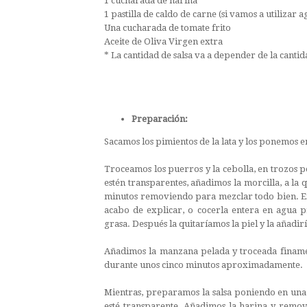
1 cucharada de harina
1 pastilla de caldo de carne (si vamos a utilizar a
Una cucharada de tomate frito
Aceite de Oliva Virgen extra
* La cantidad de salsa va a depender de la canti
Preparación:
Sacamos los pimientos de la lata y los ponemos e
Troceamos los puerros y la cebolla, en trozos 
estén transparentes, añadimos la morcilla, a la
minutos removiendo para mezclar todo bien. En
acabo de explicar, o cocerla entera en agua 
grasa. Después la quitaríamos la piel y la añadir
Añadimos la manzana pelada y troceada finamen
durante unos cinco minutos aproximadamente.
Mientras, preparamos la salsa poniendo en una 
esté transparente. Añadimos la harina y remove