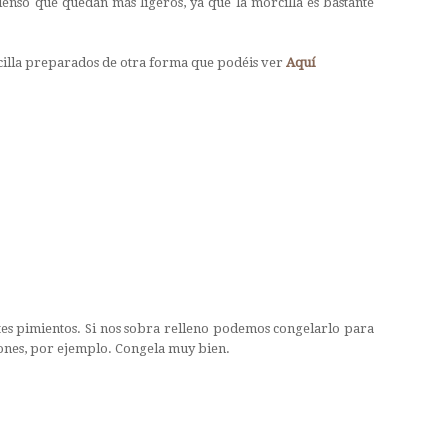
ienso que quedan más ligeros, ya que la morcilla es bastante
cilla preparados de otra forma que podéis ver
Aquí
tes pimientos. Si nos sobra relleno podemos congelarlo para
ones, por ejemplo. Congela muy bien.