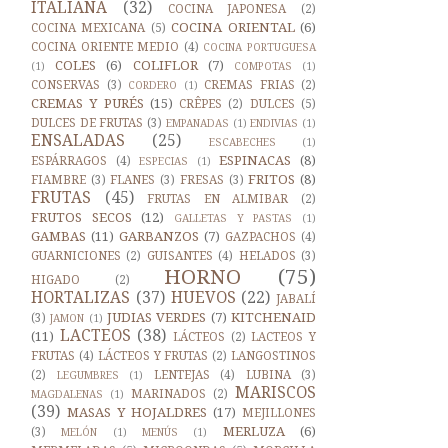
ITALIANA
(32)
COCINA JAPONESA
(2)
COCINA ORIENTAL
(6)
COCINA MEXICANA
(5)
COCINA ORIENTE MEDIO
(4)
COCINA PORTUGUESA
COLES
(6)
COLIFLOR
(7)
(1)
COMPOTAS
(1)
CONSERVAS
(3)
CREMAS FRIAS
(2)
CORDERO
(1)
CREMAS Y PURÉS
(15)
CRÊPES
(2)
DULCES
(5)
DULCES DE FRUTAS
(3)
EMPANADAS
(1)
ENDIVIAS
(1)
ENSALADAS
(25)
ESCABECHES
(1)
ESPINACAS
(8)
ESPÁRRAGOS
(4)
ESPECIAS
(1)
FRITOS
(8)
FIAMBRE
(3)
FLANES
(3)
FRESAS
(3)
FRUTAS
(45)
FRUTAS EN ALMIBAR
(2)
FRUTOS SECOS
(12)
GALLETAS Y PASTAS
(1)
GAMBAS
(11)
GARBANZOS
(7)
GAZPACHOS
(4)
GUARNICIONES
(2)
GUISANTES
(4)
HELADOS
(3)
HORNO
(75)
HIGADO
(2)
HORTALIZAS
(37)
HUEVOS
(22)
JABALÍ
JUDIAS VERDES
(7)
KITCHENAID
(3)
JAMON
(1)
LACTEOS
(38)
(11)
LÁCTEOS
(2)
LACTEOS Y
FRUTAS
(4)
LÁCTEOS Y FRUTAS
(2)
LANGOSTINOS
(2)
LENTEJAS
(4)
LUBINA
(3)
LEGUMBRES
(1)
MARISCOS
MARINADOS
(2)
MAGDALENAS
(1)
(39)
MASAS Y HOJALDRES
(17)
MEJILLONES
MERLUZA
(6)
(3)
MELÓN
(1)
MENÚS
(1)