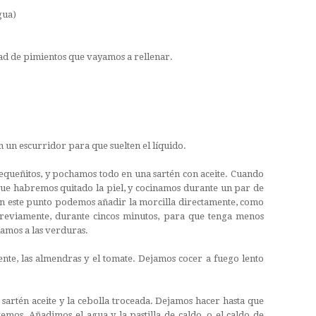
gua)
dad de pimientos que vayamos a rellenar.
n un escurridor para que suelten el líquido.
pequeñitos, y pochamos todo en una sartén con aceite. Cuando
 que habremos quitado la piel, y cocinamos durante un par de
 este punto podemos añadir la morcilla directamente, como
previamente, durante cincos minutos, para que tenga menos
íamos a las verduras.
te, las almendras y el tomate. Dejamos cocer a fuego lento
sartén aceite y la cebolla troceada. Dejamos hacer hasta que
mos. Añadimos el agua y la pastilla de caldo, o el caldo de