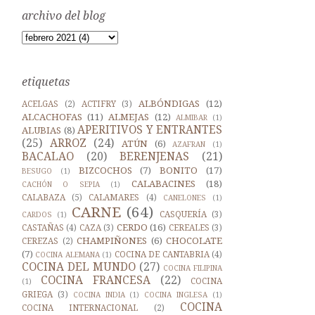
archivo del blog
etiquetas
ALBÓNDIGAS
(12)
ACELGAS
(2)
ACTIFRY
(3)
ALCACHOFAS
(11)
ALMEJAS
(12)
ALMIBAR
(1)
APERITIVOS Y ENTRANTES
ALUBIAS
(8)
(25)
ARROZ
(24)
ATÚN
(6)
AZAFRAN
(1)
BACALAO
(20)
BERENJENAS
(21)
BIZCOCHOS
(7)
BONITO
(17)
BESUGO
(1)
CALABACINES
(18)
CACHÓN O SEPIA
(1)
CALABAZA
(5)
CALAMARES
(4)
CANELONES
(1)
CARNE
(64)
CASQUERÍA
(3)
CARDOS
(1)
CERDO
(16)
CASTAÑAS
(4)
CAZA
(3)
CEREALES
(3)
CHAMPIÑONES
(6)
CHOCOLATE
CEREZAS
(2)
(7)
COCINA DE CANTABRIA
(4)
COCINA ALEMANA
(1)
COCINA DEL MUNDO
(27)
COCINA FILIPINA
COCINA FRANCESA
(22)
COCINA
(1)
GRIEGA
(3)
COCINA INDIA
(1)
COCINA INGLESA
(1)
COCINA
COCINA INTERNACIONAL
(2)