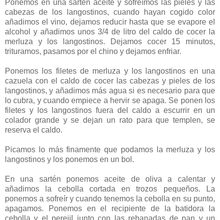
Ponemos en una sartén aceite y sofreímos las pieles y las
cabezas de los langostinos, cuando hayan cogido color
añadimos el vino, dejamos reducir hasta que se evapore el
alcohol y añadimos unos 3/4 de litro del caldo de cocer la
merluza y los langostinos. Dejamos cocer 15 minutos,
trituramos, pasamos por el chino y dejamos enfriar.
Ponemos los filetes de merluza y los langostinos en una
cazuela con el caldo de cocer las cabezas y pieles de los
langostinos, y añadimos más agua si es necesario para que
lo cubra, y cuando empiece a hervir se apaga. Se ponen los
filetes y los langostinos fuera del caldo a escurrir en un
colador grande y se dejan un rato para que templen, se
reserva el caldo.
Picamos lo más finamente que podamos la merluza y los
langostinos y los ponemos en un bol.
En una sartén ponemos aceite de oliva a calentar y
añadimos la cebolla cortada en trozos pequeños. La
ponemos a sofreír y cuando tenemos la cebolla en su punto,
apagamos. Ponemos en el recipiente de la batidora la
cebolla y el perejil junto con las rebanadas de pan y un